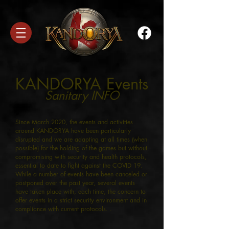
KANDORYA Events
Sanitary INFO
Since March 2020, the events and activities
around KANDORYA have been particularly
disrupted and we are adapting at all times (when
possible) for the holding of the games but without
compromising with security and health protocols,
essential to date to fight against the COVID 19.
While a number of events have been canceled or
postponed over the past year, several events
have taken place with, each time, the concern to
offer events in a strict security environment and in
compliance with current protocols. .