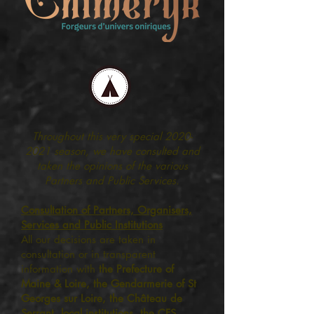
Throughout this very special
2020-
2021
season, we have consulted and
taken the opinions of the various
Partners and Public Services.
Consultation of Partners, Organisers,
Services and Public Institutions
All our decisions are taken in
consultation or in transparent
information with
the Prefecture of
Maine & Loire, the Gendarmerie of St
Georges sur Loire, the Château de
Serrant, local institutions, the CFS