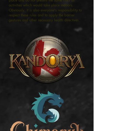
place and do not present the same risks as
activities which would take place indoors.
Obviously, it is also everyone's responsibility to
respect these rules and to apply the barrier
gestures and other necessary health directives.