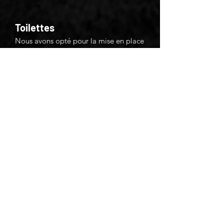
Toilettes
Nous avons opté pour la mise en place
de toilettes sèches pour l'ensemble du
terrain de jeu.
Nous demandons à chacun une
utilisation responsable afin d'en
faciliter l'usage pour tous.
Concernant l’utilisation des sanitaires,
ils sont obligatoires et l’organisation
ne tolérera pas que les bordures de
jeu, les palissades ou tout autre endroit
fassent office de latrines en plein air. Le
non-respect de ces consignes peut
valoir une exclusion immédiate du site.
Certaines personnes nous ont