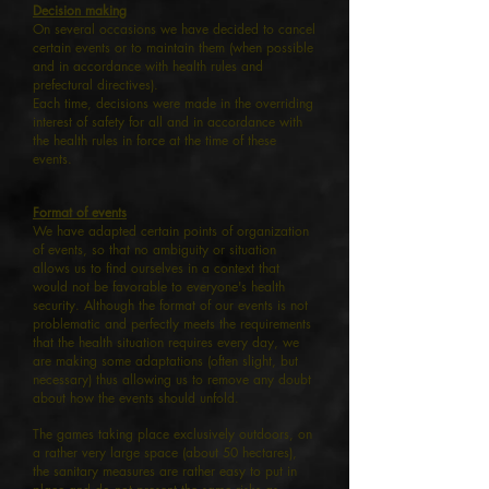
Decision making
On several occasions we have decided to cancel
certain events or to maintain them (when possible
and in accordance with health rules and
prefectural directives).
Each time, decisions were made in the overriding
interest of safety for all and in accordance with
the health rules in force at the time of these
events.
Format of events
We have adapted certain points of organization
of events, so that no ambiguity or situation
allows us to find ourselves in a context that
would not be favorable to everyone's health
security. Although the format of our events is not
problematic and perfectly meets the requirements
that the health situation requires every day, we
are making some adaptations (often slight, but
necessary) thus allowing us to remove any doubt
about how the events should unfold.
The games taking place exclusively outdoors, on
a rather very large space (about 50 hectares),
the sanitary measures are rather easy to put in