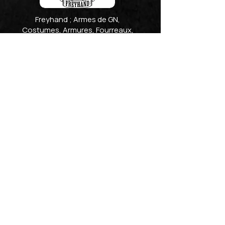
Freyhand ; Armes de GN,
Costumes, Armures, Fourreaux,
Accessoires, chapeaux...
www.freyhand.com
Mytholon ; Armes de GN,
Costumes, Armures, Fourreaux,
Accessoires, Archerie, matériel de
camp, chapeaux, FX...