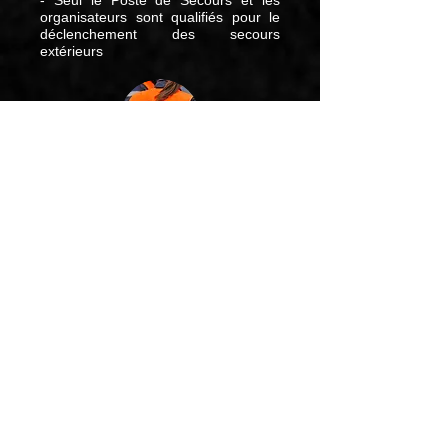
- Seul le Poste de Secours et les
organisateurs sont qualifiés pour le
déclenchement des secours
extérieurs
GENDARMERIE
- L'Organisation est en relation
chaque fois que nécessaire avec la
Gendarmerie locale (de St Georges
sur Loire)
et d'ailleurs
- N'hésitez pas à contacter
l'Organisation (PC Orga, Arbitres,
Organisateurs, Numéro d'Urgence
GN) si vous
pensez qu'une situation exige la
sollicitation immédiate de la
Gendarmerie