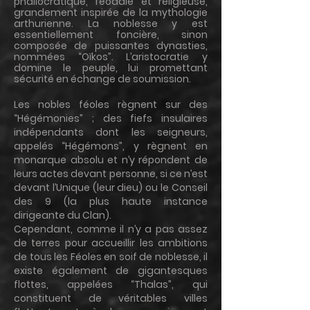
phallocratique, féodale et religieuse,
grandement inspirée de la mythologie
arthurienne. La noblesse y est
essentiellement foncière, sinon
composée de puissantes dynasties,
nommées “Oïkos”. L’aristocratie y
domine le peuple, lui promettant
sécurité en échange de soumission.
Les nobles féoles règnent sur des
“Hégémonies” ; des fiefs insulaires
indépendants dont les seigneurs,
appelés “Hégémons”, y règnent en
monarque absolu et n’y répondent de
leurs actes devant personne, si ce n’est
devant l’Unique (leur dieu) ou le Conseil
des 9 (la plus haute instance
dirigeante du Clan).
Cependant, comme il n’y a pas assez
de terres pour accueillir les ambitions
de tous les Féoles en soif de noblesse, il
existe également de gigantesques
flottes, appelées “Thalas”, qui
constituent de véritables villes