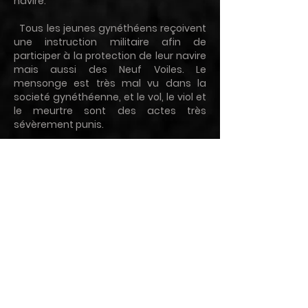
navire.
Tous les jeunes gynéthéens reçoivent
une instruction militaire afin de
participer à la protection de leur navire
mais aussi des Neuf Voiles. Le
mensonge est très mal vu dans la
societé gynéthéenne, et le vol, le viol et
le meurtre sont des actes très
sévèrement punis.
La religion occupe une place forte dans
la société gynéthéenne. Chaque
gynéthéen éprouve un mélange de
respect, d’admiration, d’amour et de
crainte envers ses déesses. Les
gynéthéens sont persuadés que les
déesses existent et veillent sur eux
comme des mères, pouvant à la fois
les aimer et les punir.
En tant que porte-parole des déesses,