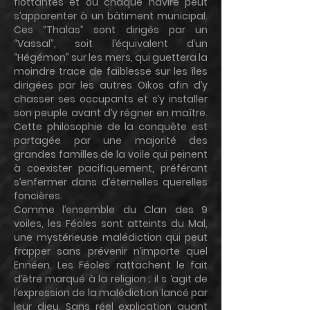
flottantes et où chaque navire peut
s’apparenter à un bâtiment municipal.
Ces “Thalas” sont dirigés par un
“Vassal”, soit l’équivalent d’un
“Hégémon” sur les mers, qui guettera la
moindre trace de faiblesse sur les îles
dirigées par les autres Oïkos afin d’y
chasser ses occupants et s’y installer
son peuple avant d’y régner en maître.
Cette philosophie de la conquête est
partagée par une majorité des
grandes familles de la voile qui peinent
à coexister pacifiquement, préférant
s’enfermer dans d’éternelles querelles
foncières.
Comme l’ensemble du Clan des 9
voiles, les Féoles sont atteints du Mal,
une mystérieuse malédiction qui peut
frapper sans prévenir n’importe quel
Ennéen. Les Féoles rattachent le fait
d’être marqué à la religion ; il s ‘agit de
l’expression de la malédiction lancé par
leur dieu. Sans réel explication quant