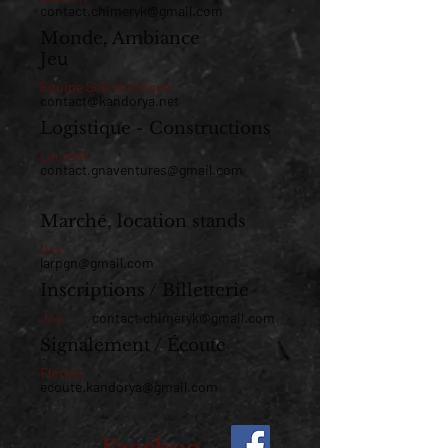
contact.chimeryk@gmail.com
Monde, Ambiance
Jeu
Equipe Scénaristique
contact@kandorya.net
Logistique - Constructions
Laurent
contact.gnaventures@gmail.com
Marché, location stands
Joy
larpgn@gmail.com
Inscriptions / Billetterie
Joy
contact.chimeryk@gmail.com
Signalement / Écoute
Florian
ecoute.kandorya@gmail.com