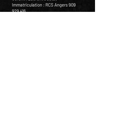
Immatriculation : RCS Angers
909
929 416
Capital social : 1500€
Numéro de TVA : FR76
3004 7142
9600 0216
2860 156
Adresse : Lieu dit L'Adezière, route
de l'Adezière, 49240 AVRILLE
FRANCE
Téléphone :
07-86-92-78-78
Courriel :
contact.chimeryk@gmail.com
Directeur de publication : Laurent
Jactat
Site hébergé par Wix :
Entité : Wix.com Inc.
Adresse : 500 Terry A François Blvd
San Francisco, CA 94158
Téléphone :
+1 415-639-9034
.
Conditions Générales de Vente