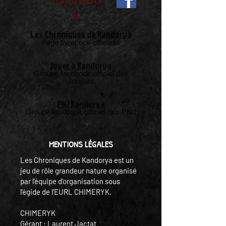
Faceboo
k
Les Chroniques de Kandorya
Page facebook officielle
Jouer à Kandorya
Groupe facebook officiel des
Joueurs
PNJ Kandorya
Groupe facebook officiel des PNJ
MENTIONS LÉGALES
Les Chroniques de Kandorya est un
jeu de rôle grandeur nature organisé
par l’équipe d'organisation sous
l’égide de l'EURL CHIMERYK.
CHIMERYK
Gérant : Laurent Jactat