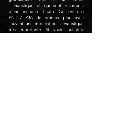
scénaristique et qui sont récurrents
d'une année sur l'autre. Ce sont des
PNJ / PJA de premier plan avec
souvent une implication scénaristique
très importante. Si vous souhaitez
incarner un "Héros" vous pouvez en
faire la demande auprès de
l'organisation. Attention cependant;
beaucoup de prétendants et peu d'élus
pour ces rôles d'exception.
Compétences théâtrales souhaitables.
Ou dois-je planter ma tente en tant
que PNJ / PJA?
Un espace dédié sera consacré aux
PNJ / PJA comme un camp classique
de joueurs. A la différence de ces
camps là, il n'est pas obligatoire
d'avoir une tente en décorum aux vues
que le camp PNJ sera placé hors du
champ de vision de l'espace en jeu