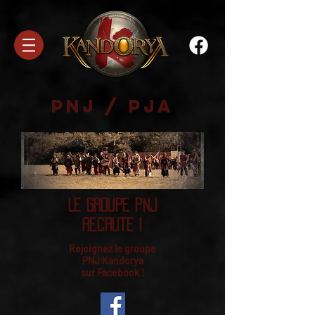
PNJ / PJA
Le groupe PNJ
recrute !
Rejoignez le groupe
PNJ Kandorya
sur Facebook !